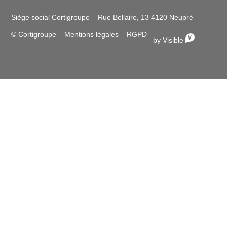
Siège social Cortigroupe – Rue Bellaire, 13 4120 Neupré
© Cortigroupe –
Mentions légales
–
RGPD
–
by Visible