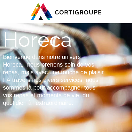
Horeca
Bienvenue dans notre univers
Horeca, nous prenons soin de vos
repas, mais avec une touche de plaisir
! À travers nos divers services, nous
sommes là pour accompagner tous
vos repas et moments de vie, du
quotidien à l’extraordinaire.