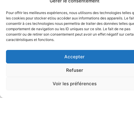
Gérer le consentement
Cantine Scolaire
Pour offrir les meilleures expériences, nous utilisons des technologies telles 
les cookies pour stocker et/ou accéder aux informations des appareils. Le fai
Cortigroupe prend en charge la cantine
consentir à ces technologies nous permettra de traiter des données telles que
scolaire de l’école Don Bosco et de l’école
comportement de navigation ou les ID uniques sur ce site. Le fait de ne pas
Sainte Croix à Liège. Nos équipes cuisinent
consentir ou de retirer son consentement peut avoir un effet négatif sur cert
directement sur place.
caractéristiques et fonctions.
Une demande particulière, une question
Accepter
spécifique
Refuser
DEMANDER UN RENSEIGNEMENT
Voir les préférences