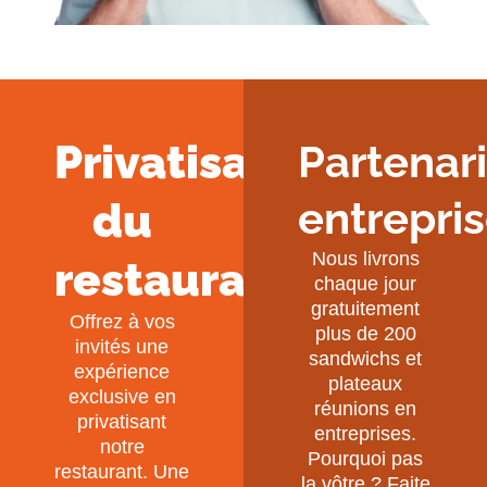
Privatisation
Partenari
entrepri
du
Nous livrons
restaurant
chaque jour
gratuitement
Offrez à vos
plus de 200
invités une
sandwichs et
expérience
plateaux
exclusive en
réunions en
privatisant
entreprises.
notre
Pourquoi pas
restaurant. Une
la vôtre ? Faite