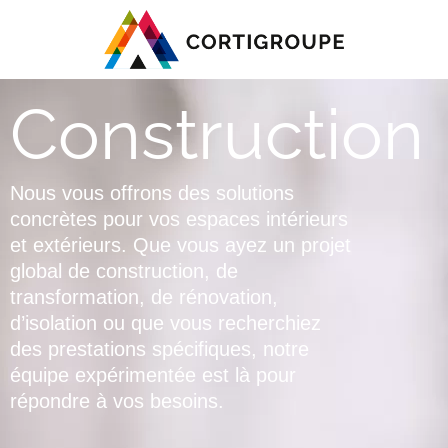
Construction
Nous vous offrons des solutions
concrètes pour vos espaces intérieurs
et extérieurs. Que vous ayez un projet
global de construction, de
transformation, de rénovation,
d’isolation ou que vous recherchiez
des prestations spécifiques, notre
équipe expérimentée est là pour
répondre à vos besoins.