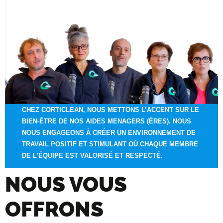
CHEZ CORTICLEAN, NOUS METTONS L’ACCENT SUR LE
BIEN-ÊTRE DE NOS AIDES MENAGERS (ÈRES). NOUS
NOUS ENGAGEONS À CRÉER UN ENVIRONNEMENT DE
TRAVAIL POSITIF ET STIMULANT OÙ CHAQUE MEMBRE
DE L’ÉQUIPE EST VALORISÉ ET RESPECTÉ.
NOUS VOUS
OFFRONS