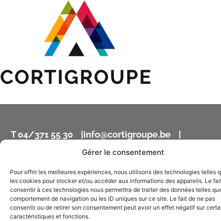
T 04/371 55 30 |
info@cortigroupe.be
|
F 04/371 25 69
Gérer le consentement
Pour offrir les meilleures expériences, nous utilisons des technologies telles 
Siège social Cortigroupe – Rue Bellaire, 13 4120 Neupré
les cookies pour stocker et/ou accéder aux informations des appareils. Le fai
consentir à ces technologies nous permettra de traiter des données telles que
© Cortigroupe –
Mentions légales
–
RGPD
–
comportement de navigation ou les ID uniques sur ce site. Le fait de ne pas
by Visible
consentir ou de retirer son consentement peut avoir un effet négatif sur cert
caractéristiques et fonctions.