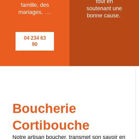
tout en
famille, des
soutenant une
mariages, ….
bonne cause.
04 234 63
90
Boucherie
Cortibouche
Notre artisan boucher, transmet son savoir en